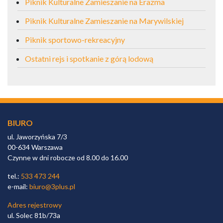
Piknik Kulturalne Zamieszanie na Erazma
Piknik Kulturalne Zamieszanie na Marywilskiej
Piknik sportowo-rekreacyjny
Ostatni rejs i spotkanie z górą lodową
BIURO
ul. Jaworzyńska 7/3
00-634 Warszawa
Czynne w dni robocze od 8.00 do 16.00
tel.:
533 473 244
e-mail:
biuro@3plus.pl
Adres rejestrowy
ul. Solec 81b/73a