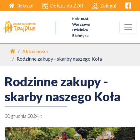
Facebo
Dołącz do ZDR
Zaloguj
3plus.pl
Koło
m.st.
Warszawa
Dzielnica
Białołęka
Strona główna
Aktualności
Rodzinne zakupy - skarby naszego Koła
Rodzinne zakupy -
skarby naszego Koła
30 grudnia 2024 r.