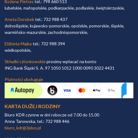
Bożena Pietras
tel.: 798 660 513
lubelskie, małopolskie, podkarpackie, podlaskie, świętokrzyskie,
Aneta Dorobek
tel.: 732 988 437
dolnośląskie, kujawsko-pomorskie, opolskie, pomorskie, śląskie,
warmińsko-mazurskie, zachodniopomorskie,
Elżbieta Majka
tel.: 732 988 394
wielkopolskie,
Składki członkowskie
prosimy wpłacać na konto
ING Bank Śląski S. A. 97 1050 1012 1000 0090 3022 4431
Płatności obsługuje
KARTA DUŻEJ RODZINY
Biuro KDR czynne w dni robocze od 7.00 do 15.00
Anna Tanowska, tel.: 732 988 446
biuro_kdr@3plus.pl