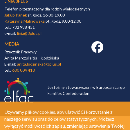
LINIA 3PLUS
Telefon przeznaczony dla rodzin wielodzietnych
Jakub Panek
śr. godz. 16.00-19.00
Katarzyna Malinowska
pt. godz. 9.00-12.00
tel.: 732 988 451
e-mail:
linia@3plus.pl
MEDIA
Facebook link
Rzecznik Prasowy
Anita Marczułajtis – Łodzińska
E-mail:
anita.lodzinska@3plus.pl
tel.:
600 004 410
Jesteśmy stowarzyszeni w European Large
Families Confederation
Używamy plików cookies, aby ułatwić Ci korzystanie z
naszego serwisu oraz do celów statystycznych. Możesz
wyłączyć możliwość ich zapisu, zmieniając ustawienia Twojej